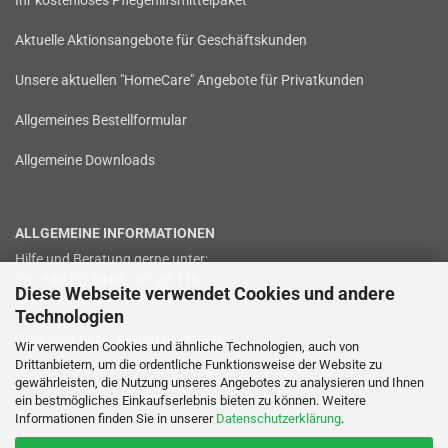
Ihr kostenloses Pflegehilfsmittelpaket
Aktuelle Aktionsangebote für Geschäftskunden
Unsere aktuellen "HomeCare" Angebote für Privatkunden
Allgemeines Bestellformular
Allgemeine Downloads
ALLGEMEINE INFORMATIONEN
Hilfe und Beratung gerne unter:
Tel.:
+49 (0) 26 66 - 91 29 116
Diese Webseite verwendet Cookies und andere
Mo. - Fr. 08:00 - 16:00 Uhr
Technologien
Oder über unser
Kontaktformular
.
Wir verwenden Cookies und ähnliche Technologien, auch von
Drittanbietern, um die ordentliche Funktionsweise der Website zu
Über uns
gewährleisten, die Nutzung unseres Angebotes zu analysieren und Ihnen
ein bestmögliches Einkaufserlebnis bieten zu können. Weitere
Informationen finden Sie in unserer
Datenschutzerklärung
.
Service