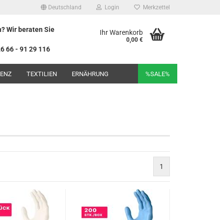
Deutschland
Login
Merkzettel
? Wir beraten Sie
Ihr Warenkorb
0,00 €
26 66 - 91 29 116
NENZ
TEXTILIEN
ERNÄHRUNG
%SALE%
1