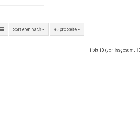
Sortieren nach
pro Seite
Sortieren nach
96 pro Seite
1
bis
13
(von insgesamt
1