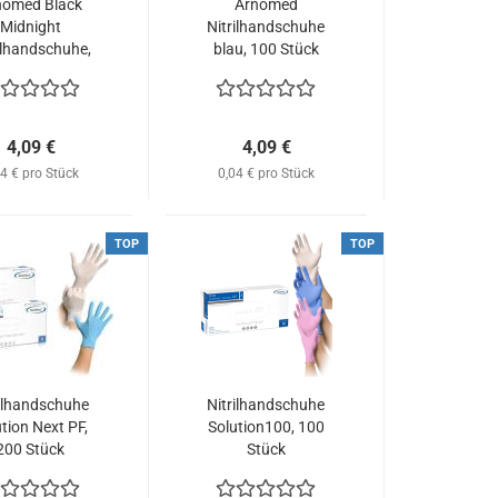
nomed Black
Arnomed
Midnight
Nitrilhandschuhe
ilhandschuhe,
blau, 100 Stück​
100 Stück​
4,09 €
4,09 €
04 € pro Stück
0,04 € pro Stück
TOP
TOP
rilhandschuhe
Nitrilhandschuhe
tion Next PF,
Solution100, 100
200 Stück
Stück​