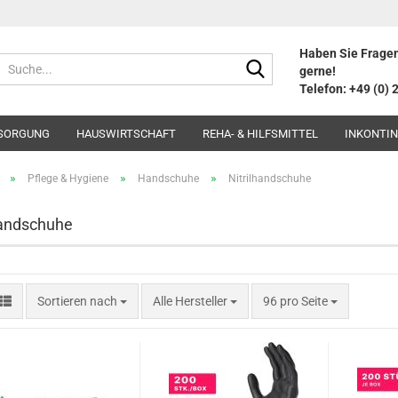
Haben Sie Fragen
Suche...
gerne!
Telefon: +49 (0) 
SORGUNG
HAUSWIRTSCHAFT
REHA- & HILFSMITTEL
INKONTI
»
»
»
Pflege & Hygiene
Handschuhe
Nitrilhandschuhe
handschuhe
Sortieren nach
pro Seite
Sortieren nach
Alle Hersteller
96 pro Seite