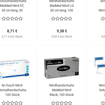
chutzhandschuhe
Nitrilhandschuhe
Ar
MaiMed Nitril ST,
MaiMed Nitril LG
30 cm lang, 50
30 cm lang, 100
Nitr
Stück
Stück
8,71 €
9,38 €
0,17 € pro Stück
0,09 € pro Stück
0,
Ni-Touch Nitril-
Nitrilhandschuhe
Nit
inmalhandschuhe,
MaiMed Nitril
Solu
100 Stück
Black, 100 Stück