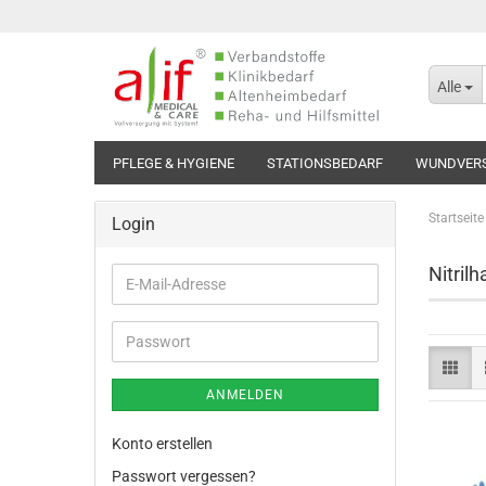
Alle
PFLEGE & HYGIENE
STATIONSBEDARF
WUNDVER
Startseite
Login
Nitril
E-
Mail-
Adresse
Passwort
ANMELDEN
Konto erstellen
Passwort vergessen?