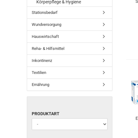
S
Körperpflege & Hygiene
Stationsbedarf
Wundversorgung
Hauswirtschaft
Reha- & Hilfsmittel
Inkontinenz
Textilien
Ernährung
PRODUKTART
PRODUKTART
E