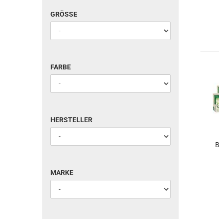
GRÖSSE
GRÖSSE
FARBE
FARBE
HERSTELLER
HERSTELLER
B
MARKE
MARKE