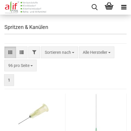
Spritzen & Kanülen
FILTER
Sortieren nach
Sortieren nach
Alle Hersteller
pro Seite
96 pro Seite
1