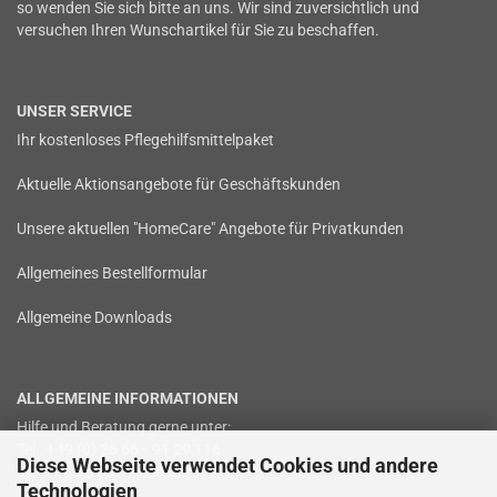
so wenden Sie sich bitte an uns. Wir sind zuversichtlich und
versuchen Ihren Wunschartikel für Sie zu beschaffen.
UNSER SERVICE
Ihr kostenloses Pflegehilfsmittelpaket
Aktuelle Aktionsangebote für Geschäftskunden
Unsere aktuellen "HomeCare" Angebote für Privatkunden
Allgemeines Bestellformular
Allgemeine Downloads
ALLGEMEINE INFORMATIONEN
Hilfe und Beratung gerne unter:
Tel.:
+49 (0) 26 66 - 91 29 116
Diese Webseite verwendet Cookies und andere
Mo. - Fr. 08:00 - 16:00 Uhr
Technologien