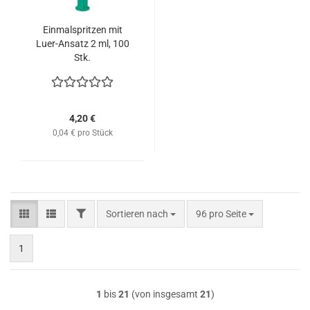
Einmalspritzen mit
Luer-Ansatz 2 ml, 100
Stk.
4,20 €
0,04 € pro Stück
FILTER
Sortieren nach
pro Seite
Sortieren nach
96 pro Seite
1
1
bis
21
(von insgesamt
21
)