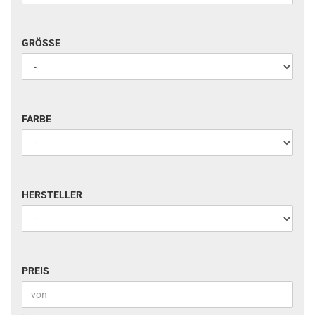
GRÖSSE
GRÖSSE
FARBE
FARBE
HERSTELLER
HERSTELLER
PREIS
PREIS
Preis bis