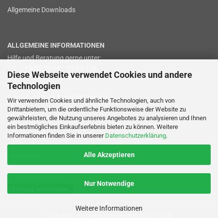
Allgemeine Downloads
ALLGEMEINE INFORMATIONEN
Hilfe und Beratung gerne unter:
Tel.:
+49 (0) 26 66 - 91 29 116
Diese Webseite verwendet Cookies und andere
Mo. - Fr. 08:00 - 16:00 Uhr
Technologien
Oder über unser
Kontaktformular
.
Wir verwenden Cookies und ähnliche Technologien, auch von
Drittanbietern, um die ordentliche Funktionsweise der Website zu
Über uns
gewährleisten, die Nutzung unseres Angebotes zu analysieren und Ihnen
ein bestmögliches Einkaufserlebnis bieten zu können. Weitere
Informationen finden Sie in unserer
Datenschutzerklärung
.
Service
Alle Akzeptieren
Downloads
Nur Notwendige
Vertrag widerrufen
Weitere Informationen
Webshop erstellen
mit Gambio.de © 2026