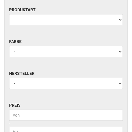
PRODUKTART
PRODUKTART
FARBE
FARBE
HERSTELLER
HERSTELLER
PREIS
PREIS
Preis bis
-