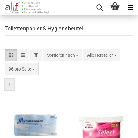
Toilettenpapier & Hygienebeutel
FILTER
Sortieren nach
Sortieren nach
Alle Hersteller
pro Seite
96 pro Seite
1