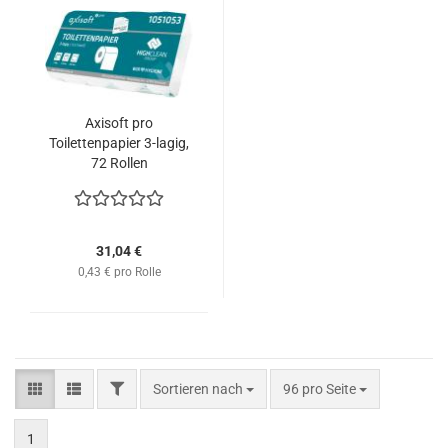
Axisoft pro
Toilettenpapier 3-lagig,
72 Rollen
31,04 €
0,43 € pro Rolle
FILTER
Sortieren nach
pro Seite
Sortieren nach
96 pro Seite
1