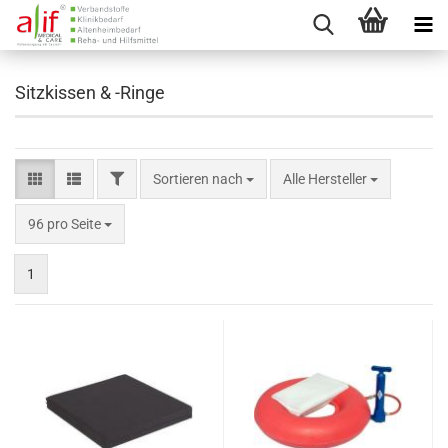
Sitzkissen & -Ringe
FILTER
Sortieren nach
Sortieren nach
Alle Hersteller
pro Seite
96 pro Seite
1