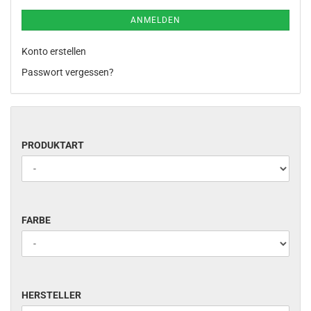
ANMELDEN
Konto erstellen
Passwort vergessen?
PRODUKTART
PRODUKTART
FARBE
FARBE
HERSTELLER
HERSTELLER