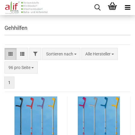
Gehhilfen
FILTER
Sortieren nach
Sortieren nach
Alle Hersteller
pro Seite
96 pro Seite
1