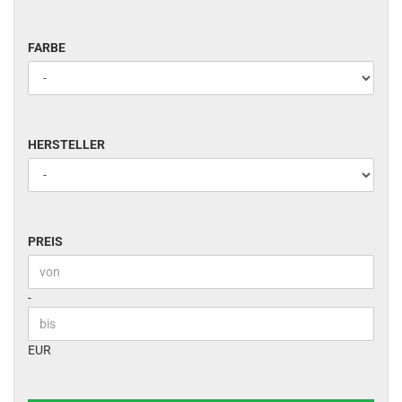
FARBE
FARBE
HERSTELLER
HERSTELLER
PREIS
PREIS
Preis bis
-
EUR