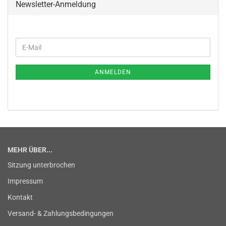
Newsletter-Anmeldung
WEITER
E-
ZUR
Mail
NEWSLETTER-
ANMELDUNG
ANMELDEN
MEHR ÜBER...
Sitzung unterbrochen
Impressum
Kontakt
Versand- & Zahlungsbedingungen