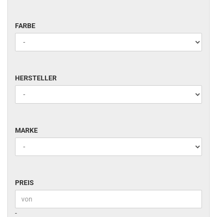
FARBE
FARBE
HERSTELLER
HERSTELLER
MARKE
MARKE
PREIS
PREIS
Preis bis
-