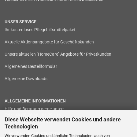
UNSER SERVICE
Ihr kostenloses Pflegehilfsmittelpaket
Aktuelle Aktionsangebote für Geschäftskunden
Unsere aktuellen "HomeCare" Angebote für Privatkunden
Allgemeines Bestellformular
Allgemeine Downloads
ALLGEMEINE INFORMATIONEN
Hilfe und Beratung gerne unter:
Tel.:
+49 (0) 26 66 - 91 29 116
Diese Webseite verwendet Cookies und andere
Mo. - Fr. 08:00 - 16:00 Uhr
Technologien
Oder über unser
Kontaktformular
.
Wir verwenden Cookies und ähnliche Technologien, auch von