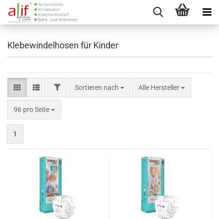
Klebewindelhosen für Kinder
FILTER
Sortieren nach
Sortieren nach
Alle Hersteller
pro Seite
96 pro Seite
1