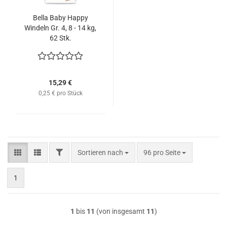
Bella Baby Happy
Windeln Gr. 4, 8 - 14 kg,
62 Stk.
15,29 €
0,25 € pro Stück
FILTER
Sortieren nach
pro Seite
Sortieren nach
96 pro Seite
1
1
bis
11
(von insgesamt
11
)