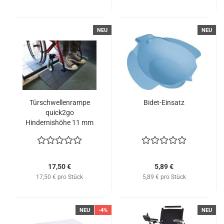
NEU
NEU
Türschwellenrampe
Bidet-Einsatz
quick2go
Hindernishöhe 11 mm
17,50 €
5,89 €
17,50 € pro Stück
5,89 € pro Stück
NEU
-4%
NEU