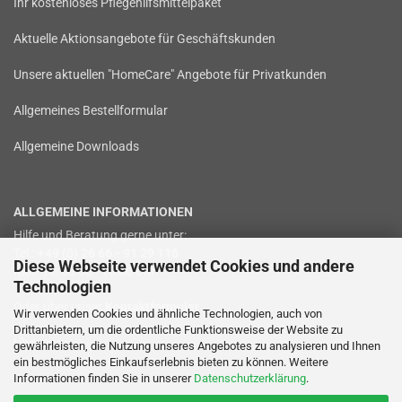
Ihr kostenloses Pflegehilfsmittelpaket
Aktuelle Aktionsangebote für Geschäftskunden
Unsere aktuellen "HomeCare" Angebote für Privatkunden
Allgemeines Bestellformular
Allgemeine Downloads
ALLGEMEINE INFORMATIONEN
Hilfe und Beratung gerne unter:
Tel.:
+49 (0) 26 66 - 91 29 116
Diese Webseite verwendet Cookies und andere
Mo. - Fr. 08:00 - 16:00 Uhr
Technologien
Oder über unser
Kontaktformular
.
Wir verwenden Cookies und ähnliche Technologien, auch von
Drittanbietern, um die ordentliche Funktionsweise der Website zu
Über uns
gewährleisten, die Nutzung unseres Angebotes zu analysieren und Ihnen
ein bestmögliches Einkaufserlebnis bieten zu können. Weitere
Informationen finden Sie in unserer
Datenschutzerklärung
.
Service